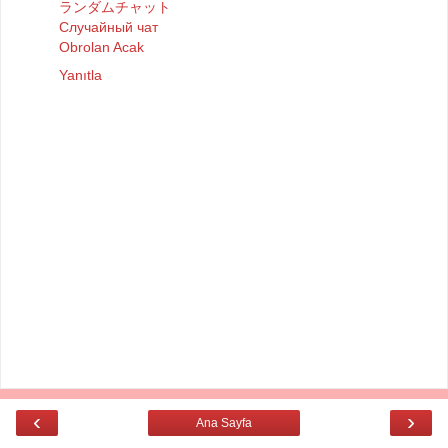
ランダムチャット
Случайный чат
Obrolan Acak
Yanıtla
‹
›
Ana Sayfa