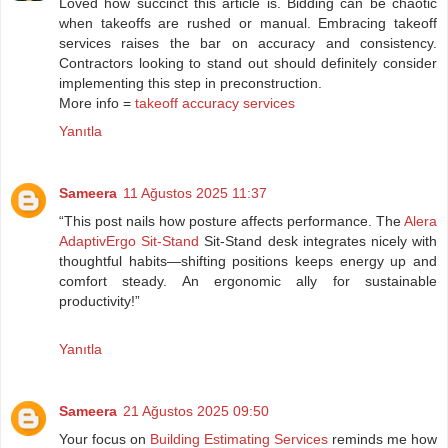
Loved how succinct this article is. Bidding can be chaotic
when takeoffs are rushed or manual. Embracing takeoff
services raises the bar on accuracy and consistency.
Contractors looking to stand out should definitely consider
implementing this step in preconstruction.
More info =
takeoff accuracy services
Yanıtla
Sameera
11 Ağustos 2025 11:37
“This post nails how posture affects performance. The
Alera
AdaptivErgo Sit-Stand
Sit-Stand desk integrates nicely with
thoughtful habits—shifting positions keeps energy up and
comfort steady. An ergonomic ally for sustainable
productivity!”
Yanıtla
Sameera
21 Ağustos 2025 09:50
Your focus on
Building Estimating Services
reminds me how