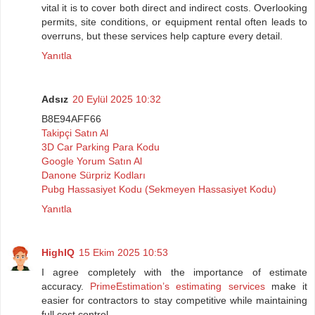
vital it is to cover both direct and indirect costs. Overlooking
permits, site conditions, or equipment rental often leads to
overruns, but these services help capture every detail.
Yanıtla
Adsız
20 Eylül 2025 10:32
B8E94AFF66
Takipçi Satın Al
3D Car Parking Para Kodu
Google Yorum Satın Al
Danone Sürpriz Kodları
Pubg Hassasiyet Kodu (Sekmeyen Hassasiyet Kodu)
Yanıtla
HighIQ
15 Ekim 2025 10:53
I agree completely with the importance of estimate
accuracy.
PrimeEstimation’s estimating services
make it
easier for contractors to stay competitive while maintaining
full cost control.