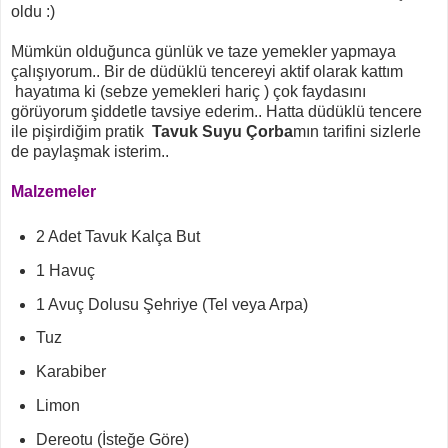
oldu :)
Mümkün olduğunca günlük ve taze yemekler yapmaya
çalışıyorum.. Bir de düdüklü tencereyi aktif olarak kattım
hayatıma ki (sebze yemekleri hariç ) çok faydasını
görüyorum şiddetle tavsiye ederim.. Hatta düdüklü tencere
ile pişirdiğim pratik
Tavuk Suyu Çorba
mın tarifini sizlerle
de paylaşmak isterim..
Malzemeler
2 Adet Tavuk Kalça But
1 Havuç
1 Avuç Dolusu Şehriye (Tel veya Arpa)
Tuz
Karabiber
Limon
Dereotu (İsteğe Göre)