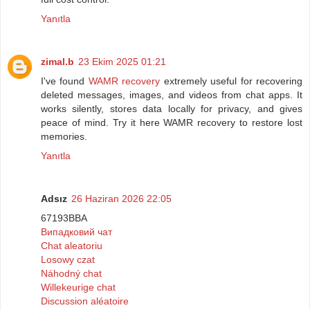
Yanıtla
zimal.b
23 Ekim 2025 01:21
I've found
WAMR recovery
extremely useful for recovering
deleted messages, images, and videos from chat apps. It
works silently, stores data locally for privacy, and gives
peace of mind. Try it here WAMR recovery to restore lost
memories.
Yanıtla
Adsız
26 Haziran 2026 22:05
67193BBA
Випадковий чат
Chat aleatoriu
Losowy czat
Náhodný chat
Willekeurige chat
Discussion aléatoire