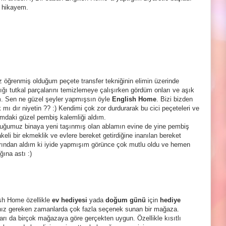
 hikayem.
 öğrenmiş olduğum peçete transfer tekniğinin elimin üzerinde
tığı tutkal parçalarını temizlemeye çalışırken gördüm onları ve aşık
. Sen ne güzel şeyler yapmışsın öyle
English Home
. Bizi bizden
 mı dır niyetin ?? :) Kendimi çok zor durdurarak bu cici peçeteleri ve
daki güzel pembiş kalemliği aldım.
uğumuz binaya yeni taşınmış olan ablamın evine de yine pembiş
keli bir ekmeklik ve evlere bereket getirdiğine inanılan bereket
rından aldım ki iyide yapmışım görünce çok mutlu oldu ve hemen
ğına astı :)
sh Home özellikle
ev hediyesi
yada
doğum günü
için
hediye
ız gereken zamanlarda çok fazla seçenek sunan bir mağaza.
ları da birçok mağazaya göre gerçekten uygun. Özellikle kısıtlı