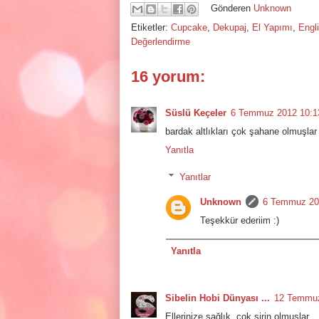
Gönderen
Unknown
Etiketler:
Cupcake
,
Dekupaj
,
El Yapımı
,
Engl
Değerlendirme
16 yorum:
Süslü Keçeler
6 Temmuz 2012 10:1
bardak altlıkları çok şahane olmuşlar 
Yanıtla
Yanıtlar
Unknown
6 Temmuz 20
Teşekkür ederiim :)
Yanıtla
Sibelin Hobi Dünyası ...
12 Temmuz
Ellerinize sağlık, çok şirin olmuşlar...