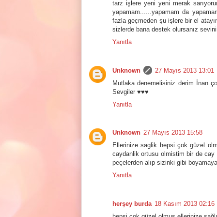
tarz işlere yeni yeni merak sarıyo
yapamam......yapamam da yapamam
fazla geçmeden şu işlere bir el at
sizlerde bana destek olursanız sevini
Yanıtla
Unknown
27 Mayıs 2013 13:01
Mutlaka denemelisiniz derim İnan ç
Sevgiler ♥♥♥
Yanıtla
Unknown
27 Mayıs 2013 15:58
Ellerinize saglik hepsi çok güzel o
caydanlik ortusu olmistim bir de cay
peçelerden alıp sizinki gibi boyama
Yanıtla
herşey burda
18 Kasım 2013 02:16
hepsi çok güzel olmuş ellerinize sağl