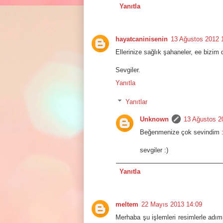
Yanıtla
hayatcaninisenin
13 Ağustos 2012 
Ellerinize sağlık şahaneler, ee bizim
Sevgiler.
Yanıtla
Yanıtlar
Unknown
13 Ağustos 2
Beğenmenize çok sevindim :) 
sevgiler :)
Yanıtla
meltem
22 Mayıs 2013 14:09
Merhaba şu işlemleri resimlerle adım