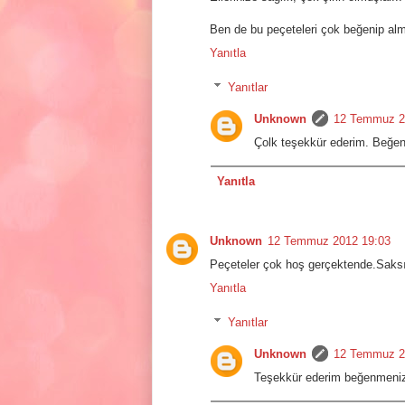
Ben de bu peçeteleri çok beğenip alm
Yanıtla
Yanıtlar
Unknown
12 Temmuz 2
Çolk teşekkür ederim. Beğenm
Yanıtla
Unknown
12 Temmuz 2012 19:03
Peçeteler çok hoş gerçektende.Saksı v
Yanıtla
Yanıtlar
Unknown
12 Temmuz 2
Teşekkür ederim beğenmeniz