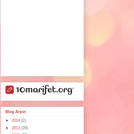
Blog Arşivi
►
2014
(2)
►
2013
(28)