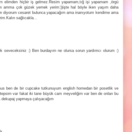
rum elimden hiçbir iş gelmez.Resim yapamam,tığ işi yapamam ,örgü
 amma çok güzek yemek yerim:))işte hal böyle iken yaşım daha
ayım diyorum cesaret bulunca yapacağım ama inanıyotum kendime ama
rim.Kalın sağlıcakla...
ok seveceksiniz :) Ben burdayım ne olursa sorun yardımcı olurum :)
lmus ben de bir cupcake tutkunuyum english homedan bir posetlik ve
 tepsim var fakat iki tane büyük cam meyveliğim var ben de onları bu
ya dekupaj yapmaya çalışacağım
ık