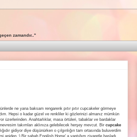
geçen zamandır.."
ünlerde ne yana baksam rengarenk pıtır pıtır cupcakeler görmeye
dım. Hepsi o kadar güzel ve renkliler ki gözlerinizi almanız mümkün
or üzerlerinden. Anahtarlıklar, masa örtüleri, tabaklar ve bardaklar
 nevresim takımları aklınıza gelebilecek herşey mevcut. Bir
cupcake
nlığıdır gidiyor diye düşünürken o çılgınlığın tam ortasında buluverdim
mi aniden :) Bir sabah Engilish Home' a yaptığım ziyaretle başladı