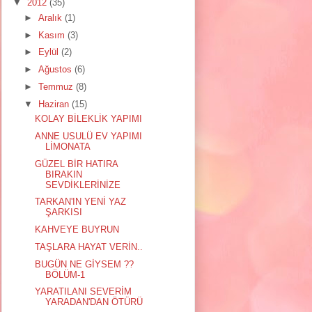
▼
2012
(35)
►
Aralık
(1)
►
Kasım
(3)
►
Eylül
(2)
►
Ağustos
(6)
►
Temmuz
(8)
▼
Haziran
(15)
KOLAY BİLEKLİK YAPIMI
ANNE USULÜ EV YAPIMI
LİMONATA
GÜZEL BİR HATIRA
BIRAKIN
SEVDİKLERİNİZE
TARKAN'IN YENİ YAZ
ŞARKISI
KAHVEYE BUYRUN
TAŞLARA HAYAT VERİN..
BUGÜN NE GİYSEM ??
BÖLÜM-1
YARATILANI SEVERİM
YARADAN'DAN ÖTÜRÜ