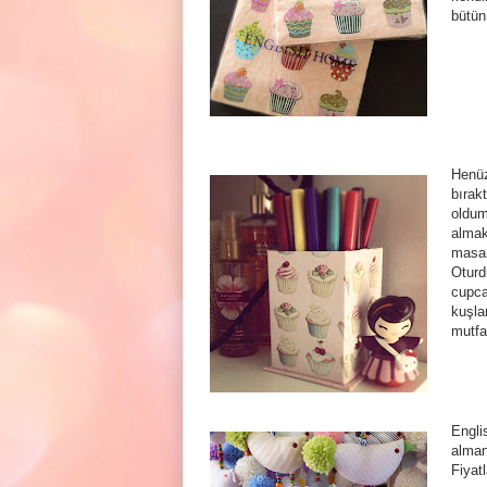
bütün
Henüz
bırak
oldum
almak
masam
Oturd
cupca
kuşla
mutfa
Engli
alman
Fiyat