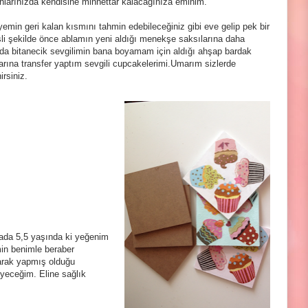
larınızda kendisine minnettar kalacağınıza eminim.
emin geri kalan kısmını tahmin edebileceğiniz gibi eve gelip pek bir
li şekilde önce ablamın yeni aldığı menekşe saksılarına daha
da bitanecik sevgilimin bana boyamam için aldığı ahşap bardak
klarına transfer yaptım sevgili cupcakelerimi.Umarım sizlerde
irsiniz.
ada 5,5 yaşında ki yeğenim
imin benimle beraber
arak yapmış olduğu
yeceğim. Eline sağlık