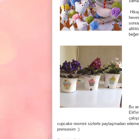
zaman
Hikay
heves
sonra
altlı
beğen
Bu ar
Elif'
çalış
cupcake resmini sizlerle paylaşmadan edeme
prensesim :)