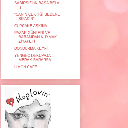
SABIRSIZLIK BAŞA BELA
;)
"CANIN ÇEKTİĞİ BEDENE
ŞİFADIR"
CUPCAKE AŞKINA
PAZAR GÜNLERİ VE
BABAMDAN KUYMAK
ZİYAFETİ
DONDURMA KEYFİ
YENGEÇ DEKUPAJA
MERAK SARARSA
LİMON CAFE